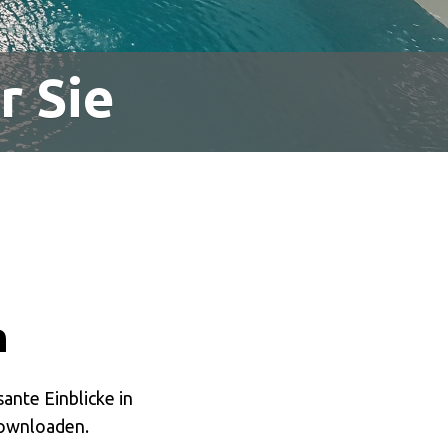
r Sie
n
ante Einblicke in
downloaden.