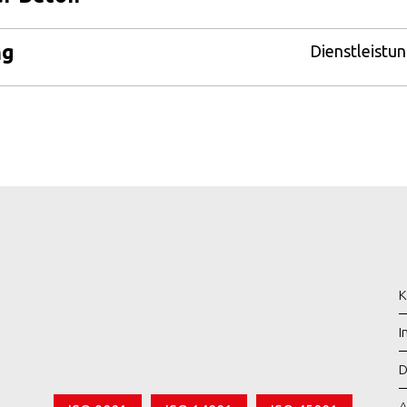
ng
Dienstleistu
K
I
D