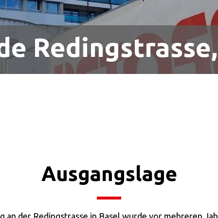
de Redingstrasse,
Ausgangslage
g an der Redingstrasse in Basel wurde vor mehreren Jah