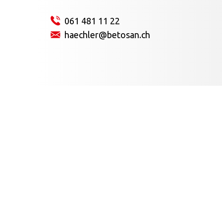
061 481 11 22
haechler@betosan.ch